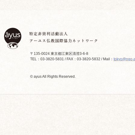
〒135-0024 東京都江東区清澄3-6-8
TEL：03-3820-5831 / FAX：03-3820-5832 / Mail：
tokyo@ngo-a
© ayus All Rights Reserved.