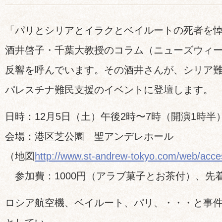
「パリとシリアとイラクとベイルートの死者を
酒井啓子・千葉大教授のコラム（ニューズウィ
反響を呼んでいます。その酒井さんが、シリア
パレスチナ難民支援のイベントに登壇します
日時：12月5日（土）午後2時〜7時（開演1時半
会場：港区芝公園 聖アンデレホール
（地図
http://www.st-andrew-tokyo.com/web/acce
参加費：1000円（アラブ菓子とお茶付）、先着
ロシア航空機、ベイルート、パリ、・・・と事