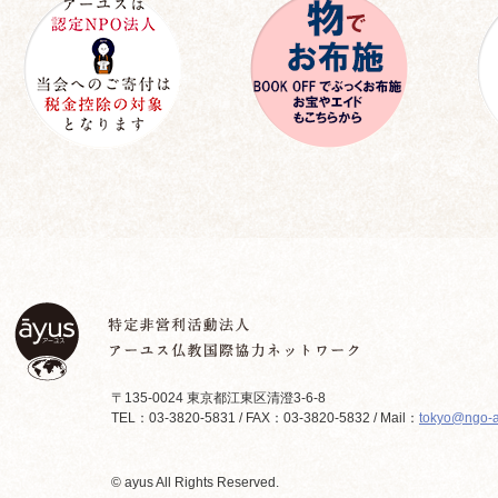
〒135-0024 東京都江東区清澄3-6-8
TEL：03-3820-5831 / FAX：03-3820-5832 / Mail：
tokyo@ngo-a
© ayus All Rights Reserved.