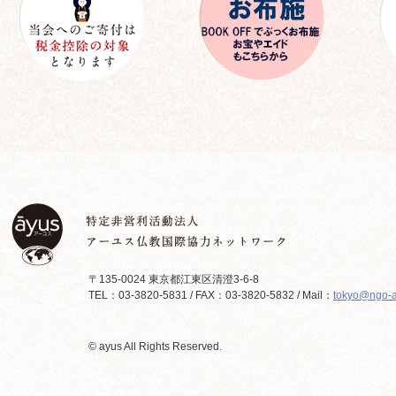
〒135-0024 東京都江東区清澄3-6-8
TEL：03-3820-5831 / FAX：03-3820-5832 / Mail：
tokyo@ngo-a
© ayus All Rights Reserved.