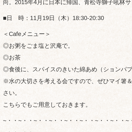
向。2015年4月に日本に帰国、青松寺獅子吼林
■日 時：11月19日（木）18:30-20:30
＜Cafeメニュー＞
◎お粥をごま塩と沢庵で。
◎お茶
◎食後に、スパイスのきいた綿あめ（ションパ
※水の大切さを考える会ですので、ぜひマイ箸
さい。
こちらでもご用意しておきます。
~・・~・・~・・~・・~・・~・・~・・~・・~