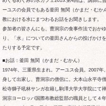
めぐるめぐみの水カフェ2015.第4回は、講師
ーユスの会員でもある釜田 無関（かまだ・むか
教における水にまつわるお話をお聞きします。
参加者の皆さんにも、曹洞宗の食事作法でおか
り、「水」についての釜田さんからの投げかけ
たりする予定です。
■お話：釜田 無関（かまだ・むかん）
1974年、三重県生まれ。アーユス会員。2007
身して出家し、曹洞宗の僧侶に。大本山永平寺僧
松寺獅子吼林サンガ在籍し駒澤大学大学院にて
洞宗ヨーロッパ国際布教総監部の職員として４