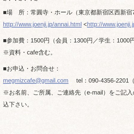
~・・~・・~
■場 所：常圓寺・ホール（東京都新宿区西新宿7:
http://www.joenji.jp/annai.html
<
http://www.joenji.
■参加費：1500円（会員：1300円／学生：1000
※資料・cafe含む。
■お申込・お問合せ：
megmizcafe@gmail.com
tel：090-4356-220
※お名前、ご所属、ご連絡先（e-mail）をご記入の
込下さい。