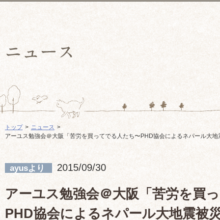
トップ
ニュース
アーユス勉強会＠大阪「苦労を買ってでる人たち〜PHD協会によるネパール大地
2015/09/30
ayusより
アーユス勉強会＠大阪「苦労を買
PHD協会によるネパール大地震被