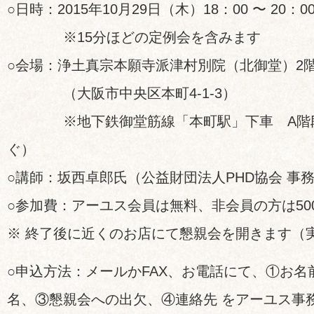
○日時：2015年10月29日（木）18：00 〜 20：0
※15分ほどの定例会を含みます
○会場：浄土真宗本願寺派津村別院（北御堂）2
（大阪市中央区本町4-1-3）
※地下鉄御堂筋線「本町駅」下車 A階段
ぐ）
○講師：坂西卓郎氏（公益財団法人PHD協会 事
○参加費：アーユス会員は無料、非会員の方は50
※ 終了後に近くのお店にて懇親会を開きます（
○申込方法：メールかFAX、お電話にて、①お名
名、③懇親会への出欠、④連絡先 をアーユス事