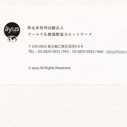
〒135-0024 東京都江東区清澄3-6-8
TEL：03-3820-5831 / FAX：03-3820-5832 / Mail：
tokyo@ngo-a
© ayus All Rights Reserved.