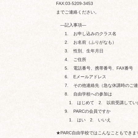
FAX:03-5209-3453
までご連絡ください。
—記入事項—
1. お申し込みのクラス名
2. お名前（ふりがなも）
3. 性別、生年月日
4. ご住所
5. 電話番号、携帯番号、FAX番号
6. Eメールアドレス
7. その他連絡先（急な休講時のご連
8. 自由学校への参加は
1. はじめて 2. 以前受講してい
9. PARCの会員ですか
1. はい 2. いいえ
★PARC自由学校ではこんなこともできます！ y