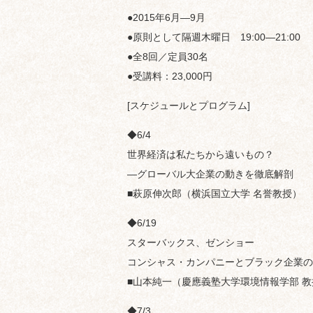
●2015年6月—9月
●原則として隔週木曜日 19:00—21:00
●全8回／定員30名
●受講料：23,000円
[スケジュールとプログラム]
◆6/4
世界経済は私たちから遠いもの？
—グローバル大企業の動きを徹底解剖
■萩原伸次郎（横浜国立大学 名誉教授）
◆6/19
スターバックス、ゼンショー
コンシャス・カンパニーとブラック企業の
■山本純一（慶應義塾大学環境情報学部 教
◆7/3