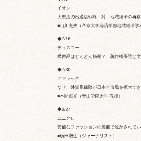
イオン
大型店の出退店戦略 対 地域経済の再構
■山川充夫（帝京大学経済学部地域経済学
◆7/16
ディズニー
模倣品はどんどん摘発？ 著作権保護と文
◆7/30
アフラック
なぜ、外資系保険が日本で市場を拡大でき
■本間照光（青山学院大学 教授）
◆8/27
ユニクロ
安価なファッションの裏側で泣かされてい
■横田増生（ジャーナリスト）