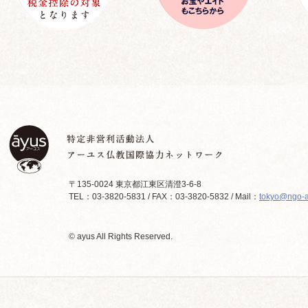
〒135-0024 東京都江東区清澄3-6-8
TEL：03-3820-5831 / FAX：03-3820-5832 / Mail：
tokyo@ngo-a
© ayus All Rights Reserved.