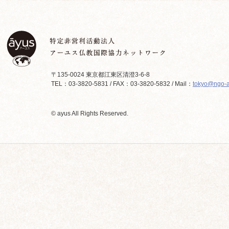
〒135-0024 東京都江東区清澄3-6-8
TEL：03-3820-5831 / FAX：03-3820-5832 / Mail：
tokyo@ngo-a
© ayus All Rights Reserved.