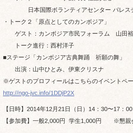
日本国際ボランティアセンター パレスチ
・トーク２「原点としてのカンボジア」
ゲスト：カンボジア市民フォーラム 山田裕
トーク進行：西村洋子
■ステージ「カンボジア古典舞踊 祈願の舞」
出演：山中ひとみ、伊東クリスナ
※ゲストのプロフィールはこちらのイベントペ
http://ngo-jvc.info/1DDjP2X
【日時】2014年12月21日（日）14：30〜17：0
【参加費】一般2,000円 学生1,000円 ※懇親会