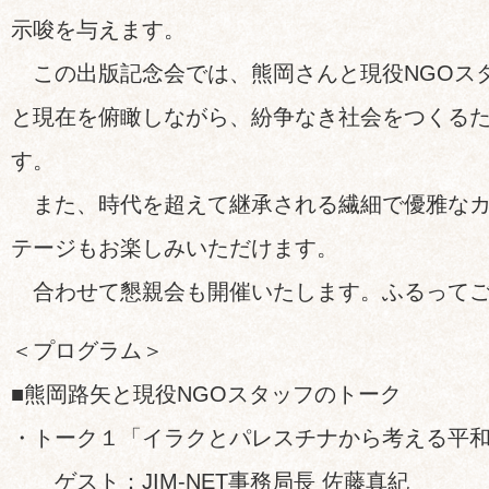
示唆を与えます。
この出版記念会では、熊岡さんと現役NGOス
と現在を俯瞰しながら、紛争なき社会をつくる
す。
また、時代を超えて継承される繊細で優雅なカ
テージもお楽しみいただけます。
合わせて懇親会も開催いたします。ふるってご
＜プログラム＞
■熊岡路矢と現役NGOスタッフのトーク
・トーク１「イラクとパレスチナから考える平
ゲスト：JIM-NET事務局長 佐藤真紀