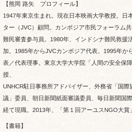
【熊岡 路矢 プロフィール】
1947年東京生まれ。現在日本映画大学教授。日
ター（JVC）顧問。カンボジア市民フォーラム
難民審査参与員。1980年、インドシナ難民救援
加。1985年からJVCカンボジア代表。1995年から
表／代表理事。東京大学大学院「人間の安全保
授、
UNHCR駐日事務所アドバイザー、外務省「国
議」委員、朝日新聞紙面審議委員、毎日新聞国
経て現職。2013年、「第１回アーユスNGO大賞
【書籍】