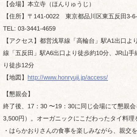
【会場】本立寺（ほんりゅうじ）
【住所】〒141-0022 東京都品川区東五反田3-
TEL: 03-3441-4659
【アクセス】都営浅草線「高輪台」駅A1出口よ
線「五反田」駅A6出口より徒歩約10分、JR山手
り徒歩12分
【地図】
http://www.honryuji.jp/access/
【懇親会】
終了後、17：30 〜19：30に同じ会場にて懇
3,500円）。オーガニックにこだわったタイ料
・はらかおりさんの食事を楽しみながら、親交