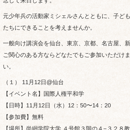
念して来日します。
元少年兵の活動家ミシェルさんとともに、子ど
たちにできることを考えませんか。
一般向け講演会を仙台、東京、京都、名古屋、
ご関心のある方ならどなたでもご参加いただけ
い。
（１） 11月12日@仙台
【イベント名】国際人権平和学
【日時】11月12日（水）12：50〜14：20
【参加費】無料
【場所】尚絅学院大学 ４号館３階の４−３２８