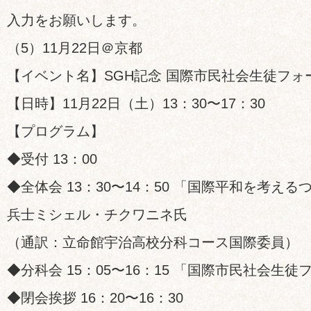
入力をお願いします。
（5）11月22日＠京都
【イベント名】SGH記念 国際市民社会生徒フォ
【日時】11月22日（土）13：30〜17：30
【プログラム】
◆受付 13：00
◆全体会 13：30〜14：50 「国際平和を考え
兵士ミシェル・チクワニネ氏
（通訳：立命館宇治高校分科コース国際委員）
◆分科会 15：05〜16：15 「国際市民社会生
◆閉会挨拶 16：20〜16：30