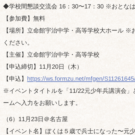
◆学校間懇談交流会 16：30〜17：30 ※おと
【参加費】無料
【場所】立命館宇治中学・高等学校大ホール ※
ください。
【主催】立命館宇治中学・高等学校
【申込締切】11月20日（木）
【申込】
https://ws.formzu.net/mfgen/S11261645
※イベントタイトルを「11/22元少年兵講演会
ームへ入力をお願いします。
（6）11月23日＠名古屋
【イベント名】ぼくは５歳で兵士になった〜元