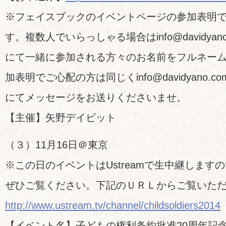
※フェイスブックのイベントページの参加表明
す。複数人でいらっしゃる場合はinfo@davidyano
にて一緒に参加される方々のお名前をフルネー
加表明でご心配の方は同じくinfo@davidyano.co
にてメッセージをお送りくださいませ。
【主催】矢野デイビット
（３）11月16日＠東京
※この日のイベントはUstreamで生中継します
ぜひご覧ください。下記のＵＲＬからご覧いた
http://www.ustream.tv/channel/childsoldiers2014
【イベント名】子どもの権利条約批准20周年記