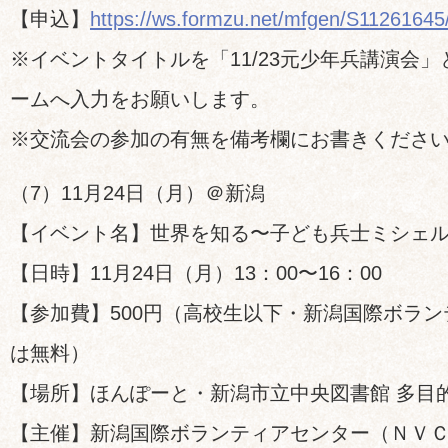
【申込】
https://ws.formzu.net/mfgen/S11261645
※イベントタイトルを「11/23元少年兵講演会
ームへ入力をお願いします。
※交流会の参加の有無を備考欄にお書きくださ
（7）11月24日（月）＠新潟
【イベント名】世界を知る〜子ども兵士ミシェ
【日時】11月24日（月）13：00〜16：00
【参加費】500円（高校生以下・新潟国際ボラ
は無料）
【場所】ほんぽーと・新潟市立中央図書館 多目
【主催】新潟国際ボランティアセンター（ＮＶ