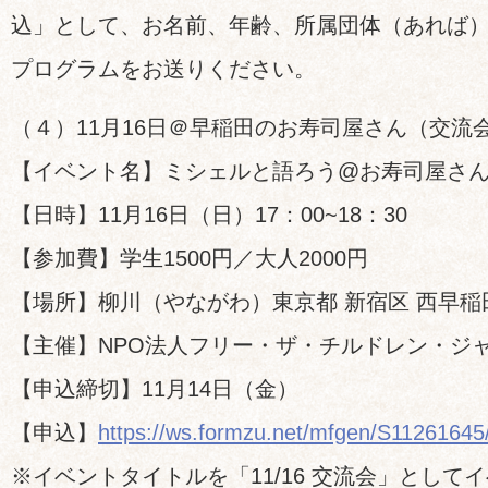
込」として、お名前、年齢、所属団体（あれば
プログラムをお送りください。
（４）11月16日＠早稲田のお寿司屋さん（交流
【イベント名】ミシェルと語ろう@お寿司屋さ
【日時】11月16日（日）17：00~18：30
【参加費】学生1500円／大人2000円
【場所】柳川（やながわ）東京都 新宿区 西早稲田 1-22
【主催】NPO法人フリー・ザ・チルドレン・ジ
【申込締切】11月14日（金）
【申込】
https://ws.formzu.net/mfgen/S11261645
※イベントタイトルを「11/16 交流会」として