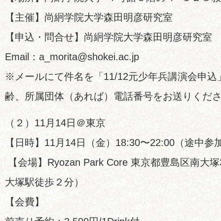
【主催】尚絅学院大学森田明彦研究室
【申込・問合せ】尚絅学院大学森田明彦研究室
Email：a_morita@shokei.ac.jp
※メールにて件名を「11/12元少年兵講演会申
齢、所属団体（あれば）電話番号をお送りくだ
（２）11月14日＠東京
【日時】11月14日（金）18:30〜22:00（途
【会場】Ryozan Park Core 東京都豊島区南大塚3-
大塚駅徒歩２分）
【会費】