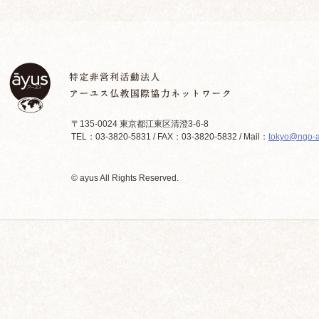
〒135-0024 東京都江東区清澄3-6-8
TEL：03-3820-5831 / FAX：03-3820-5832 / Mail：
tokyo@ngo-a
© ayus All Rights Reserved.