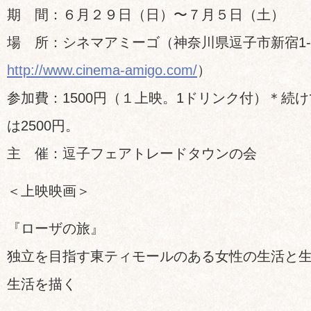
期 間：６月２９日（日）〜７月５日（土）
場 所：シネマアミーゴ（神奈川県逗子市新宿1-5
http://www.cinema-amigo.com/
）
参加費：1500円（１上映。1ドリンク付）＊続
は2500円。
主 催：逗子フェアトレードタウンの会
＜上映映画＞
『ローザの旅』
独立を目指す東ティモールのある女性の生活と
生活を描く