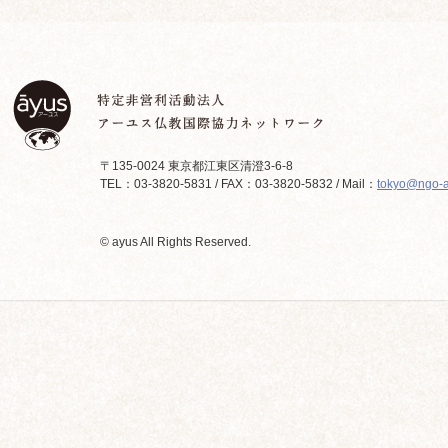
〒135-0024 東京都江東区清澄3-6-8
TEL：03-3820-5831 / FAX：03-3820-5832 / Mail：
tokyo@ngo-a
© ayus All Rights Reserved.