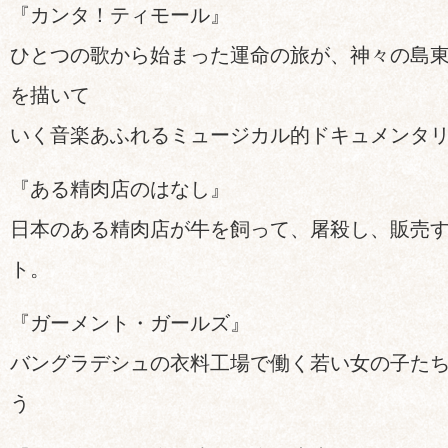
『カンタ！ティモール』
ひとつの歌から始まった運命の旅が、神々の島
を描いて
いく音楽あふれるミュージカル的ドキュメンタ
『ある精肉店のはなし』
日本のある精肉店が牛を飼って、屠殺し、販売
ト。
『ガーメント・ガールズ』
バングラデシュの衣料工場で働く若い女の子た
う