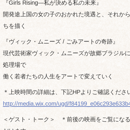
『Girls Rising—私が決める私の未来』
開発途上国の女の子のおかれた境遇と、それか
ちを描く
『ヴィック・ムニーズ / ごみアートの奇跡』
現代芸術家ヴィック・ムニーズが故郷ブラジル
処理場で
働く若者たちの人生をアートで変えていく
＊上映時間の詳細は、下記HPよりご確認くださ
http://media.wix.com/ugd/f84199_e06c293e633
＜ゲスト・トーク＞ ＊前後の映画をご覧にな