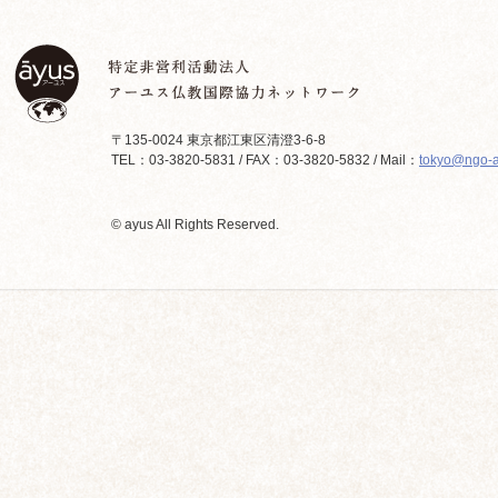
〒135-0024 東京都江東区清澄3-6-8
TEL：03-3820-5831 / FAX：03-3820-5832 / Mail：
tokyo@ngo-a
© ayus All Rights Reserved.