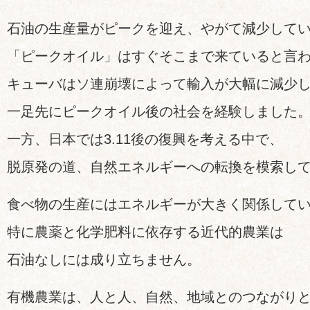
石油の生産量がピークを迎え、やがて減少して
「ピークオイル」はすぐそこまで来ていると言
キューバはソ連崩壊によって輸入が大幅に減少
一足先にピークオイル後の社会を経験しました
一方、日本では3.11後の復興を考える中で、
脱原発の道、自然エネルギーへの転換を模索し
食べ物の生産にはエネルギーが大きく関係して
特に農薬と化学肥料に依存する近代的農業は
石油なしには成り立ちません。
有機農業は、人と人、自然、地域とのつながり