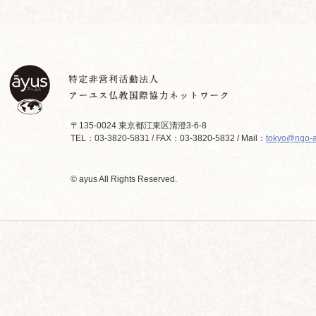
〒135-0024 東京都江東区清澄3-6-8
TEL：03-3820-5831 / FAX：03-3820-5832 / Mail：
tokyo@ngo-a
© ayus All Rights Reserved.