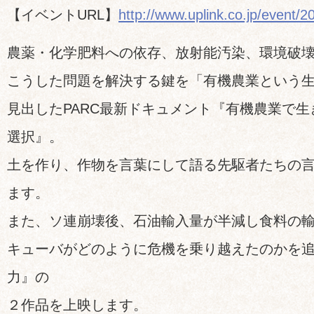
【イベントURL】
http://www.uplink.co.jp/event/
農薬・化学肥料への依存、放射能汚染、環境破
こうした問題を解決する鍵を「有機農業という
見出したPARC最新ドキュメント『有機農業で
選択』。
土を作り、作物を言葉にして語る先駆者たちの
ます。
また、ソ連崩壊後、石油輸入量が半減し食料の
キューバがどのように危機を乗り越えたのかを
力』の
２作品を上映します。