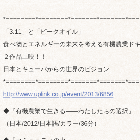
*========*========*=======*=======*===
「3.11」と「ピークオイル」
食べ物とエネルギーの未来を考える有機農業ド
２作品上映！！
日本とキューバからの世界のビジョン
*========*========*=======*=======*===
http://www.uplink.co.jp/event/2013/6856
◆『有機農業で生きる――わたしたちの選択』
（日本/2012/日本語/カラー/36分）