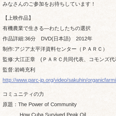
みなさんのご参加をお待ちしています！
【上映作品】
有機農業で生きる―わたしたちの選択
作品詳細:36分 DVD(日本語) 2012年
制作:アジア太平洋資料センター（ＰＡＲＣ）
監修:大江正章 (ＰＡＲＣ共同代表、コモンズ代
監督:岩崎充利
http://www.parc-jp.org/video/sakuhin/organicfarm
コミュニティの力
原題：The Power of Community
How Cuba Survived Peak Oil