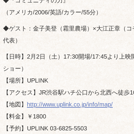
◆『コミュニティの力』
（アメリカ/2006/英語/カラー/55分）
◆ゲスト：金子美登（霜里農場）×大江正章（コモ
代表）
【日時】2月2日（土）17:30開場/17:45より上映
ショー）
【場所】UPLINK
【アクセス】JR渋谷駅ハチ公口から北西へ徒歩1
【地図】
http://www.uplink.co.jp/info/map/
【料金】￥1800
【予約】UPLINK 03-6825-5503