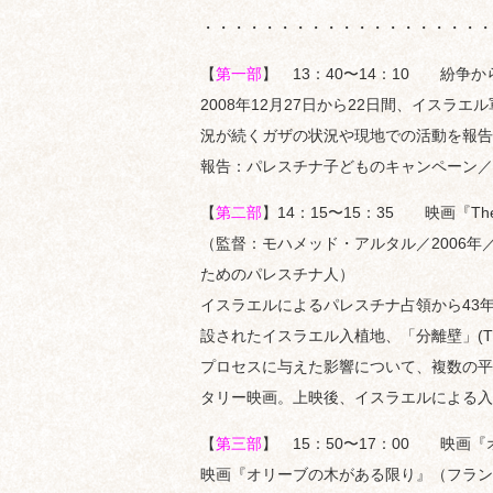
・・・・・・・・・・・・・・・・・・・
【
第一部
】 13：40〜14：10 紛争
2008年12月27日から22日間、イス
況が続くガザの状況や現地での活動を報告
報告：パレスチナ子どものキャンペーン／
【
第二部
】14：15〜15：35 映画『The
（監督：モハメッド・アルタル／2006年
ためのパレスチナ人）
イスラエルによるパレスチナ占領から43年。『
設されたイスラエル入植地、「分離壁」(The
プロセスに与えた影響について、複数の平
タリー映画。上映後、イスラエルによる入
【
第三部
】 15：50〜17：00 映
映画『オリーブの木がある限り』（フランス