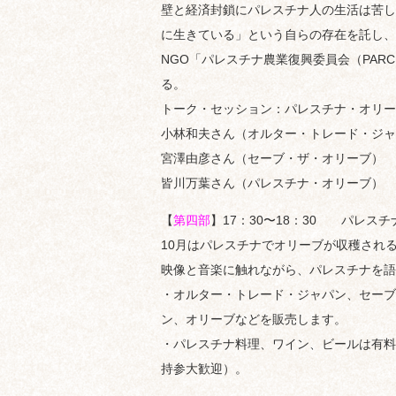
壁と経済封鎖にパレスチナ人の生活は苦し
に生きている」という自らの存在を託し、
NGO「パレスチナ農業復興委員会（PA
る。
トーク・セッション：パレスチナ・オリー
小林和夫さん（オルター・トレード・ジャ
宮澤由彦さん（セーブ・ザ・オリーブ）
皆川万葉さん（パレスチナ・オリーブ）
【
第四部
】17：30〜18：30 パレス
10月はパレスチナでオリーブが収穫され
映像と音楽に触れながら、パレスチナを語
・オルター・トレード・ジャパン、セーブ
ン、オリーブなどを販売します。
・パレスチナ料理、ワイン、ビールは有料
持参大歓迎）。