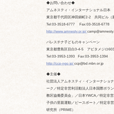
◆お問い合わせ◆
アムネスティ・インターナショナル日本
東京都千代田区神田錦町2-2 共同ビル（
Tel:03-3518-6777 Fax:03-3518-6778
http://www.amnesty.or.jp/
camp@amnesty.o
パレスチナ子どものキャンペーン
東京都豊島区目白3-4-5 アビタメジロ60
Tel:03-3953-1393 Fax:03-3953-1394
http://ccp-ngo.jp/
ccp@bd.mbn.or.jp
◆主催◆
社団法人アムネスティ・インターナショナ
ーク／特定非営利活動法人日本国際ボラン
教区協働委員会」／日本YWCA／特定非
子供の里親運動／ピースボート／特定非営
研究所（PRIME）