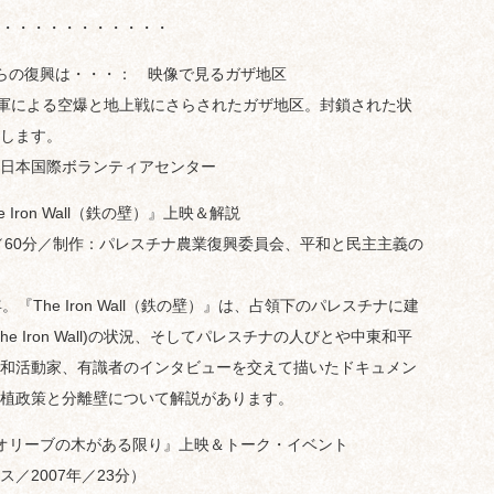
・・・・・・・・・・・
からの復興は・・・： 映像で見るガザ地区
ラエル軍による空爆と地上戦にさらされたガザ地区。封鎖された状
します。
日本国際ボランティアセンター
 Iron Wall（鉄の壁）』上映＆解説
／60分／制作：パレスチナ農業復興委員会、平和と民主主義の
The Iron Wall（鉄の壁）』は、占領下のパレスチナに建
 Iron Wall)の状況、そしてパレスチナの人びとや中東和平
和活動家、有識者のインタビューを交えて描いたドキュメン
植政策と分離壁について解説があります。
画『オリーブの木がある限り』上映＆トーク・イベント
／2007年／23分）