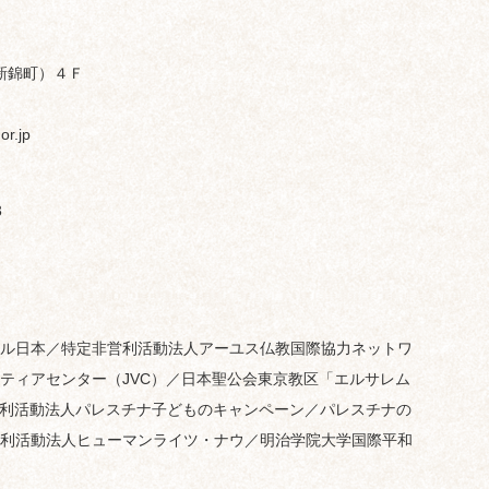
新錦町）４Ｆ
r.jp
3
ル日本／特定非営利活動法人アーユス仏教国際協力ネットワ
ティアセンター（JVC）／日本聖公会東京教区「エルサレム
営利活動法人パレスチナ子どものキャンペーン／パレスチナの
利活動法人ヒューマンライツ・ナウ／明治学院大学国際平和