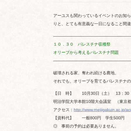
アーユスも関わっているイベントのお知ら
りと、とても有意義な一日になること間違
———————————————————
１０．３０ パレスチナ収穫祭
オリーブから考えるパレスチナ問題
———————————————————
破壊される家、奪われ続ける農地、
それでも、オリーブを育てるパレスチナの
【日 時】 10月30日（土） 13：30 
明治学院大学本館10階大会議室 （東京都港
アクセス：
http://www.meijigakuin.ac.jp/ac
【資料代】 一般800円 学生500円 
◎ 事前の予約は必要ありません。