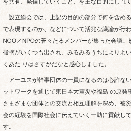
を共有、発信していくこと、を主な目的にし て
設立総会では、上記の目的の部分で何を含める
で表現するのか、などについて活発な議論が行
NGO／NPOの蒼々たるメンバーが集った会議
指摘がいくつも出され、みるみるうちによりよ
くあた りはさすがだなと感心しました。
アーユスが幹事団体の一員になるのは心許ない
ットワークを通じて東日本大震災や福島 の原発
さまざまな団体との交流と相互理解を深め、被
会の経験を国際社会に伝えていく一助に貢献して
す。