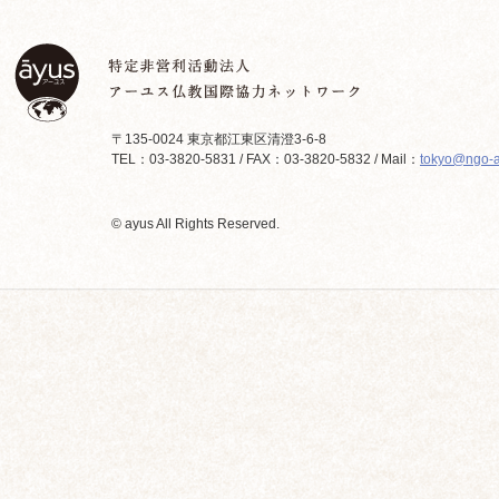
〒135-0024 東京都江東区清澄3-6-8
TEL：03-3820-5831 / FAX：03-3820-5832 / Mail：
tokyo@ngo-a
© ayus All Rights Reserved.