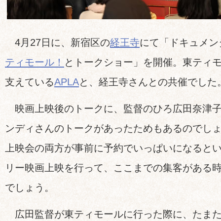
4月27日に、新宿区の
経王寺
にて「ドキュメ
ティモール！
とトークショー」を開催。東ティ
支えている
APLA
と、経王寺さんとの共催でした
映画上映後のトークに、監督のひろ広田奈津子
ンディさんのトークがあったためもあるのでしょ
上映会の両方が事前に予約でいっぱいになると
リー映画上映を行って、ここまでの集客がある
でしょう。
広田監督が東ティモールに行った際に、たまた