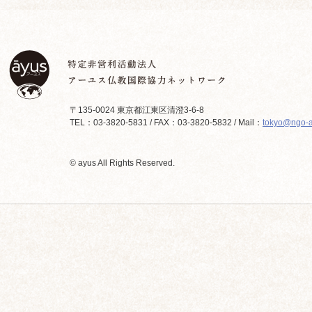
〒135-0024 東京都江東区清澄3-6-8
TEL：03-3820-5831 / FAX：03-3820-5832 / Mail：
tokyo@ngo-a
© ayus All Rights Reserved.