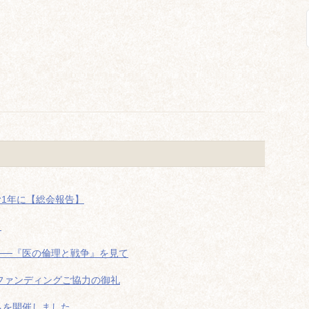
む1年に【総会報告】
！
──『医の倫理と戦争』を見て
ドファンディングご協力の御礼
ムを開催しました