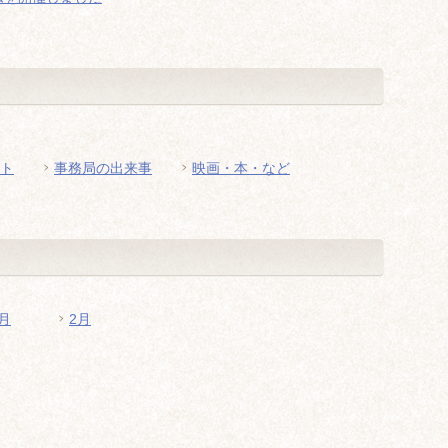
ト
事務局の出来事
映画・本・など
月
2月