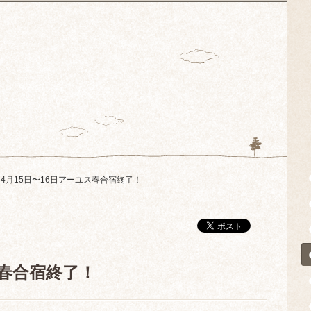
4月15日〜16日アーユス春合宿終了！
ス春合宿終了！