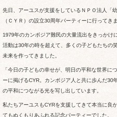
先日、アーユスが支援をしているＮＰＯ法人「
（ＣＹＲ）の設立30周年パーティーに行ってき
1979年のカンボジア難民の大量流出をきっかけ
活動は30年の時を超えて、多くの子どもたちの
未来を作ってきました。
「今日の子どもの幸せが、明日の平和な世界に
ーに掲げるCYR。カンボジア人と共に歩んだ30
の平和につながる光を写し出しています。
私たちアーユスもCYRを支援してきて本当に良
てもぬくもりあふれる記念パーティーでした。