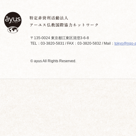
〒135-0024 東京都江東区清澄3-6-8
TEL：03-3820-5831 / FAX：03-3820-5832 / Mail：
tokyo@ngo-a
© ayus All Rights Reserved.