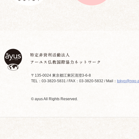
〒135-0024 東京都江東区清澄3-6-8
TEL：03-3820-5831 / FAX：03-3820-5832 / Mail：
tokyo@ngo-a
© ayus All Rights Reserved.