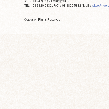
〒135-0024 東京都江東区清澄3-6-8
TEL：03-3820-5831 / FAX：03-3820-5832 / Mail：
tokyo@ngo-a
© ayus All Rights Reserved.