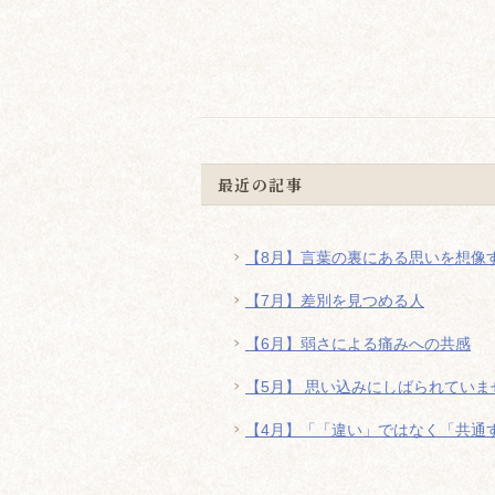
最近の記事
【8月】言葉の裏にある思いを想像
【7月】差別を見つめる人
【6月】弱さによる痛みへの共感
【5月】 思い込みにしばられていま
【4月】「「違い」ではなく「共通