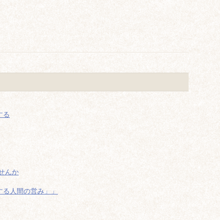
する
せんか
する人間の営み」」