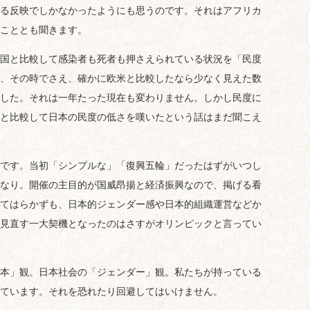
る反映でしかなかったようにも思うのです。それはアフリカ
こととも聞きます。
国と比較して感染者も死者も押さえられている状況を「民度
、その時でさえ、確かに欧米と比較したなら少なく見えた数
した。それは一年たった現在も変わりません。しかし民度に
と比較して日本の民度の低さを嘆いたという話はまだ聞こえ
です。当初「シンプルな」「復興五輪」だったはずがいつし
なり。開催の主目的が国威昂揚と経済振興なので、掲げる看
てはらかずも、日本的ジェンダー感や日本的組織運営などか
見直す一大契機となったのはさすがオリンピックと言ってい
本」観。日本社会の「ジェンダー」観。私たちが持っている
ています。それを恐れたり回避してはいけません。