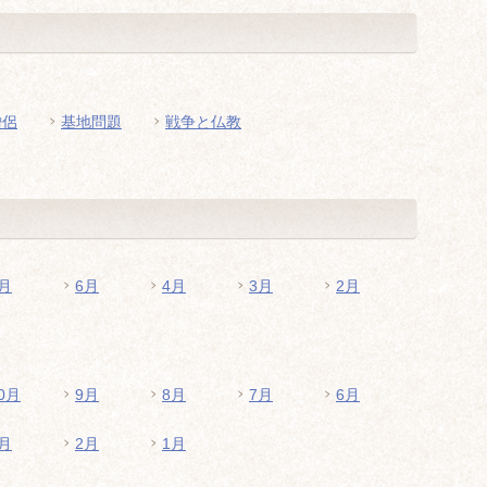
僧侶
基地問題
戦争と仏教
月
6月
4月
3月
2月
0月
9月
8月
7月
6月
月
2月
1月