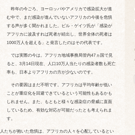
昨年の今ごろ、ヨーロッパやアメリカで感染拡大が進
む中で、まだ感染が進んでいないアフリカの今後を危惧
する声が多く聞かれました。ビル・ゲイツ氏が「感染が
アフリカに波及すれば死者が続出し、世界全体の死者は
1000万人を超える」と発言したのはその代表です。
では実際の今は。アフリカ地域事務局管内47ヵ国で見
ると、3月14日現在、人口10万人当たりの感染者数も死亡
率も、日本よりアフリカの方が少ないのです。
その要因はまだ不明です。アフリカは平均年齢が低い
ことが重症化を回避できているという可能性もあるかも
しれません。また、もともと様々な感染症の脅威に直面
しているため、有効な対応が可能だったとも考えられま
す。
人たちが抱いた危惧は、アフリカの人々を心配しているとい