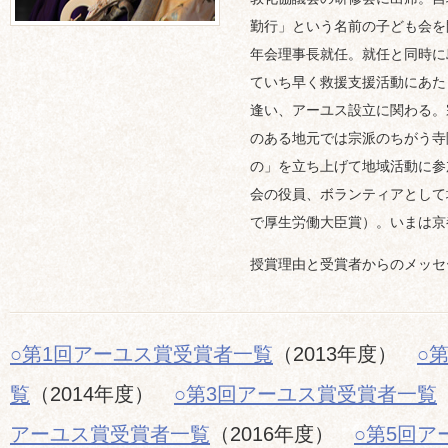
勤行」という名前の子ども会を
年会理事長就任。就任と同時に
ていち早く救援支援活動にあた
逢い、アーユス設立に関わる。
のある地元では宗派のちがう寺
の」を立ち上げて地域活動に参
会の役員、ボランティアとして
で厚生労働大臣賞）。いまは京
授賞理由と受賞者からのメッセ
○第1回アーユス賞受賞者一覧
（2013年度）
○
覧
（2014年度）
○第3回アーユス賞受賞者一覧
アーユス賞受賞者一覧
（2016年度）
○第5回ア