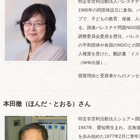
特定非営利活動法人パレスチナ
1986年の同団体設立に参加
プで、子どもの教育、保健、人
る。国連パレスチナ問題NGO
調整委員会委員を歴任。パレス
の平和団体や各国のNGOとの
人権賞を受けた。翻訳書「イス
（NHK出版）。
授賞理由と受賞者からのメッセ
本田徹（ほんだ・とおる）さん
特定非営利活動法人シェア＝国
1947年、愛知県生まれ。北
を歩み始めた1977年2月に青