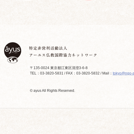
〒135-0024 東京都江東区清澄3-6-8
TEL：03-3820-5831 / FAX：03-3820-5832 / Mail：
tokyo@ngo-a
© ayus All Rights Reserved.