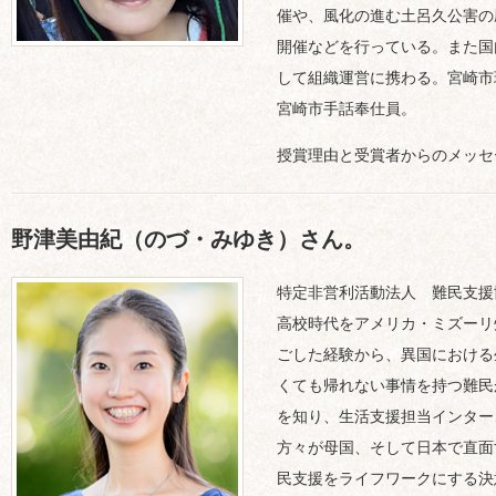
催や、風化の進む土呂久公害の
開催などを行っている。また国
して組織運営に携わる。宮崎市
宮崎市手話奉仕員。
授賞理由と受賞者からのメッセ
野津美由紀（のづ・みゆき）さん。
特定非営利活動法人 難民支援
高校時代をアメリカ・ミズーリ
ごした経験から、異国における
くても帰れない事情を持つ難民
を知り、生活支援担当インター
方々が母国、そして日本で直面
民支援をライフワークにする決