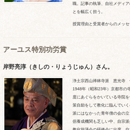
職。記事の執筆、自社メディア
とを幅広く担う。
授賞理由と受賞者からのメッセ
アーユス特別功労賞
岸野亮淳（きしの・りょうじゅん）さん。
浄土宗西山禅林寺派 恵光寺 
1948年（昭和23年）京都市
度にあぐらをかいている寺院を
策自励をして教化に臨んでいく
派にはなかった青年僧の会の立
侶養成機関も乏しい中、自宗派
教化協議会の研修会に出席。自