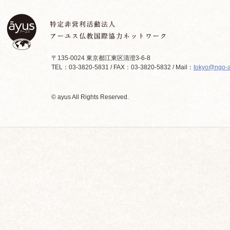
〒135-0024 東京都江東区清澄3-6-8
TEL：03-3820-5831 / FAX：03-3820-5832 / Mail：
tokyo@ngo-a
© ayus All Rights Reserved.