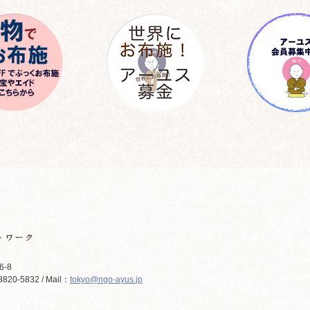
6-8
820-5832 / Mail：
tokyo@ngo-ayus.jp