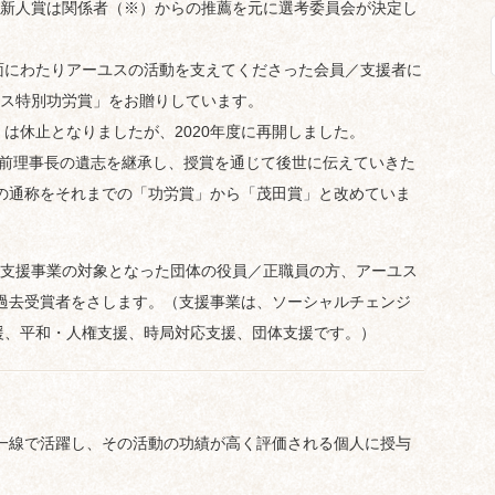
新人賞は関係者（※）からの推薦を元に選考委員会が決定し
面にわたりアーユスの活動を支えてくださった会員／支援者に
ス特別功労賞」をお贈りしています。
は休止となりましたが、2020年度に再開しました。
澄前理事長の遺志を継承し、授賞を通じて後世に伝えていきた
賞の通称をそれまでの「功労賞」から「茂田賞」と改めていま
支援事業の対象となった団体の役員／正職員の方、アーユス
の過去受賞者をさします。（支援事業は、ソーシャルチェンジ
援、平和・人権支援、時局対応支援、団体支援です。）
一線で活躍し、その活動の功績が高く評価される個人に授与