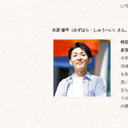
に
水原 修平（みずはら・しゅうへい）さん
特定
多
大
3
を
思
立
う
の