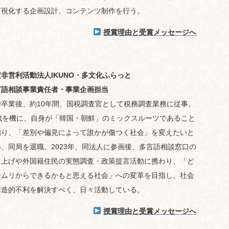
可視化する企画設計、コンテンツ制作を行う。
授賞理由と受賞メッセージへ
。
非営利活動法人IKUNO・多文化ふらっと
言語相談事業責任者・事業企画担当
学卒業後、約10年間、国税調査官として税務調査業務に従事。
0歳を機に、自身が「韓国・朝鮮」のミックスルーツであること
知り、「差別や偏見によって誰かが傷つく社会」を変えたいと
い、同局を退職。2023年、同法人に参画後、多言語相談窓口の
ち上げや外国籍住民の実態調査・政策提言活動に携わり、「ど
せムリからできるかもと思える社会」への変革を目指し、社会
構造的不利を解決すべく、日々活動している。
授賞理由と受賞メッセージへ