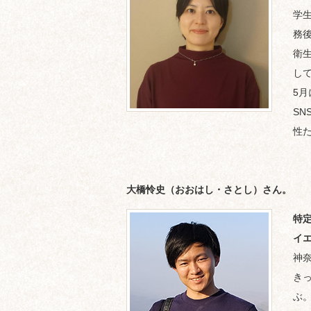
学
務
衛
し
5
S
性
大橋怜史（おおはし・さとし）さん。
特
イ
神
き
ぶ