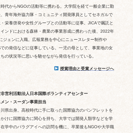
生時代からNGOの活動等に携わる。大学院を経て一般企業に勤
後、青年海外協力隊・コミュニティ開発隊員としてセネガルで
生・栄養啓発や女性グループとの活動等に従事。JICAで嘱託と
てインドにおける森林・農業の事業形成に携わった後、2022年
月にジェンに入職。広報業務を中心にニュースレター制作や
NSでの発信などに従事している。一児の母として、事業地の女
たちの状況等に思いを馳せながら発信を行っている。
授賞理由と受賞メッセージへ
定非営利活動法人日本国際ボランティアセンター
エメン・スーダン事業担当
奈川県出身。高校時代に手に取った国際協力のパンフレットを
っかけに国際協力に関心を持ち、大学では開発人類学などを学
。在学中のパラグアイへの訪問を機に、卒業後もNGOや大学職