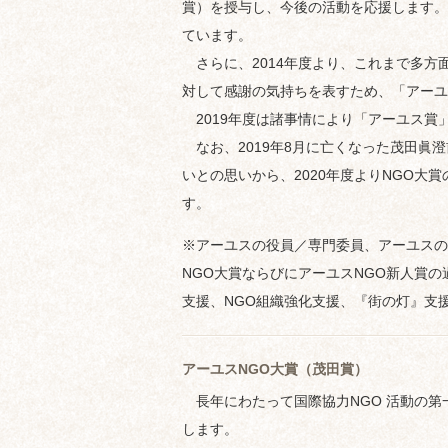
賞）を授与し、今後の活動を応援します。
ています。
さらに、2014年度より、これまで多方
対して感謝の気持ちを表すため、「アーユ
2019年度は諸事情により「アーユス賞」
なお、2019年8月に亡くなった茂田眞
いとの思いから、2020年度よりNGO大
す。
※アーユスの役員／専門委員、アーユスの
NGO大賞ならびにアーユスNGO新人賞
支援、NGO組織強化支援、『街の灯』支
アーユスNGO大賞（茂田賞）
長年にわたって国際協力NGO 活動の第
します。