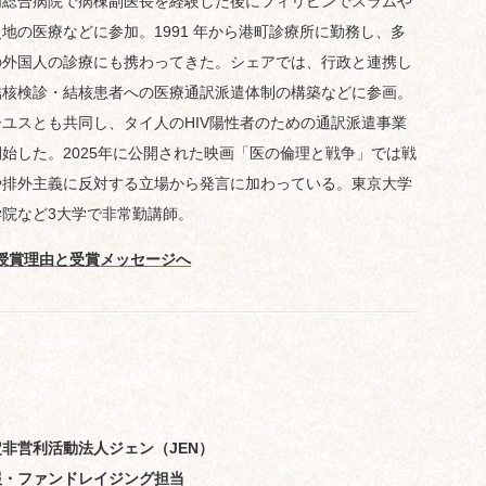
内総合病院で病棟副医長を経験した後にフィリピンでスラムや
地の医療などに参加。1991 年から港町診療所に勤務し、多
の外国人の診療にも携わってきた。シェアでは、行政と連携し
結核検診・結核患者への医療通訳派遣体制の構築などに参画。
ーユスとも共同し、タイ人のHIV陽性者のための通訳派遣事業
開始した。2025年に公開された映画「医の倫理と戦争」では戦
や排外主義に反対する立場から発言に加わっている。東京大学
学院など3大学で非常勤講師。
授賞理由と受賞メッセージへ
定非営利活動法人ジェン（JEN）
報・ファンドレイジング担当