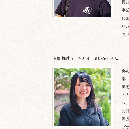
員
事
じ
り
お
下鳥 舞佳（しもとり・まいか）さん。
認
部
美
の
へ
の
際
ブ