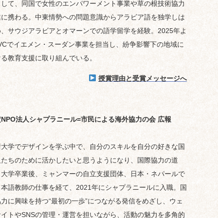
として、同国で女性のエンパワーメント事業や草の根技術協力
業に携わる。中東情勢への問題意識からアラビア語を独学しは
め、サウジアラビアとオマーンでの語学留学を経験。2025年よ
JVCでイエメン・スーダン事業を担当し、紛争影響下の地域に
ける教育支援に取り組んでいる。
授賞理由と受賞メッセージへ
定NPO法人シャプラニール=市民による海外協力の会 広報
術大学でデザインを学ぶ中で、自分のスキルを自分の好きな国
人たちのために活かしたいと思うようになり、国際協力の道
。大学卒業後、ミャンマーの自立支援団体、日本・ネパールで
日本語教師の仕事を経て、2021年にシャプラニールに入職。国
協力に興味を持つ“最初の一歩”につながる発信をめざし、ウェ
サイトやSNSの管理・運営を担いながら、活動の魅力を多角的