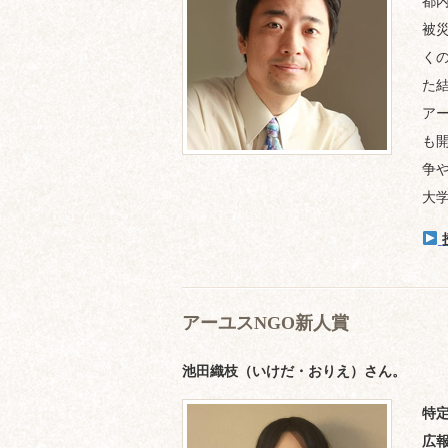
都
被災
く
た
ア
も
争
大
アーユスNGO新人賞
池田織枝（いけだ・おりえ）さん。
特
広