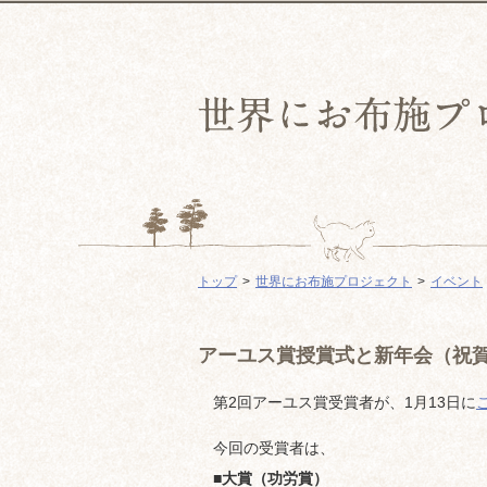
トップ
世界にお布施プロジェクト
イベント
アーユス賞授賞式と新年会（祝
第2回アーユス賞受賞者が、1月13日に
今回の受賞者は、
■大賞（功労賞）