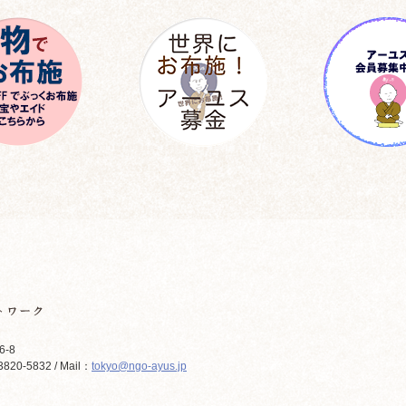
6-8
820-5832 / Mail：
tokyo@ngo-ayus.jp