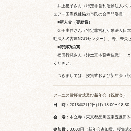
井上禮子さん（特定非営利活動法人パル
ェア＝国際保健協力市民の会専門委員）
■新人賞（奨励賞）
金子由佳さん（特定非営利活動法人日本
動法人名古屋NGOセンター）、野川未央さ
■特別功労賞
福田行慈さん（浄土宗本誓寺住職） と
ください。
つきましては、授賞式および新年会（祝
アーユス賞授賞式及び新年会（祝賀会）
日 時
：2015年2月2日(月) 18:00〜1
会 場
：本立寺（東京都品川区東五反田3-6
参加費
：3.000円（新年会参加費、授賞