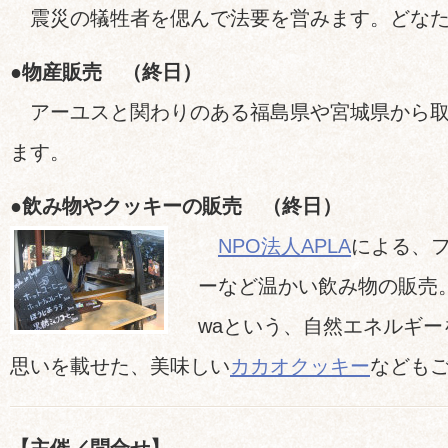
震災の犠牲者を偲んで法要を営みます。どなた
●物産販売 （終日）
アーユスと関わりのある福島県や宮城県から取
ます。
●飲み物やクッキーの販売 （終日）
NPO法人APLA
による、
ーなど温かい飲み物の販売
waという、自然エネルギ
思いを載せた、美味しい
カカオクッキー
なども