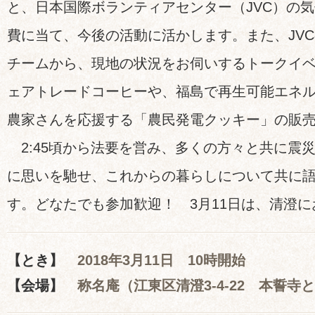
と、日本国際ボランティアセンター（JVC）の
費に当て、今後の活動に活かします。また、JV
チームから、現地の状況をお伺いするトークイ
ェアトレードコーヒーや、福島で再生可能エネ
農家さんを応援する「農民発電クッキー」の販
2:45頃から法要を営み、多くの方々と共に震
に思いを馳せ、これからの暮らしについて共に
す。どなたでも参加歓迎！ 3月11日は、清澄
【とき】
2018年3月11日 10時開始
【会場】
称名庵（江東区清澄3-4-22 本誓寺