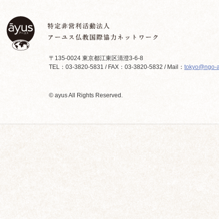
〒135-0024 東京都江東区清澄3-6-8
TEL：03-3820-5831 / FAX：03-3820-5832 / Mail：
tokyo@ngo-a
© ayus All Rights Reserved.