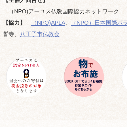
【主催／問合せ】
（NPO)アーユス仏教国際協力ネットワーク
【協力】
（NPO)APLA
、
（NPO）日本国際ボ
誓寺、
八王子市仏教会