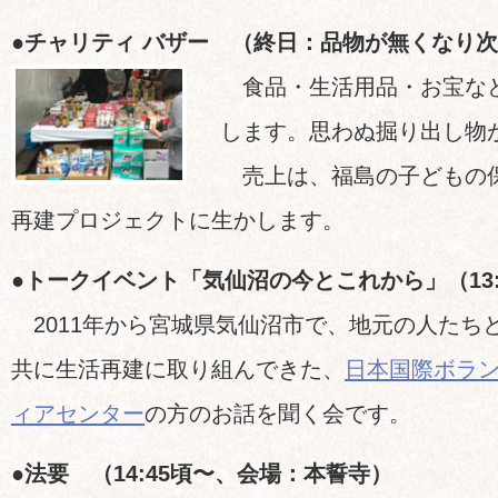
●チャリティ バザー （終日：品物が無くなり
食品・生活用品・お宝な
します。思わぬ掘り出し物
売上は、福島の子どもの
再建プロジェクトに生かします。
●トークイベント「気仙沼の今とこれから」（13:
2011年から宮城県気仙沼市で、地元の人たち
共に生活再建に取り組んできた、
日本国際ボラ
ィアセンター
の方のお話を聞く会です。
●法要 （14:45頃〜、会場：本誓寺）