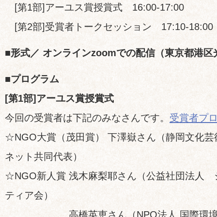
[第1部]アーユス賞授賞式 16:00-17:00
[第2部]受賞者トークセッション 17:10-18:00
■形式／ オンラインzoomでの配信（東京都港
■プログラム
[第1部]アーユス賞授賞式
今回の受賞者は下記のみなさんです。
受賞者プ
☆NGO大賞（茂田賞） 下澤嶽さん（静岡文化
ネット共同代表）
☆NGO新人賞 浅木麻梨耶さん（公益社団法人
ティア会）
高橋英恵さん（NPO法人 国際環境NGO F