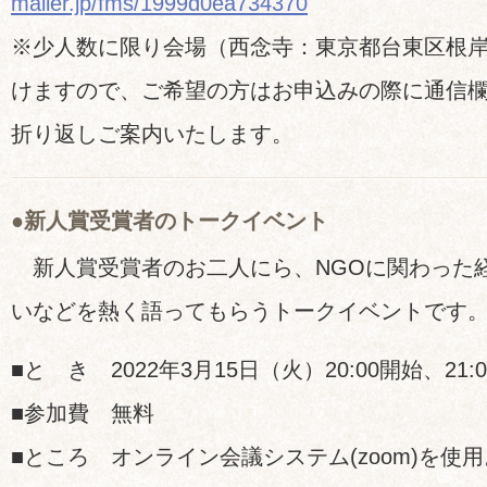
mailer.jp/fms/1999d0ea734370
※少人数に限り会場（西念寺：東京都台東区根
けますので、ご希望の方はお申込みの際に通信
折り返しご案内いたします。
●新人賞受賞者のトークイベント
新人賞受賞者のお二人にら、NGOに関わった
いなどを熱く語ってもらうトークイベントです
■と き
2022年3月15日（火）20:00開始、21:
■参加費
無料
■ところ
オンライン会議システム(zoom)を使