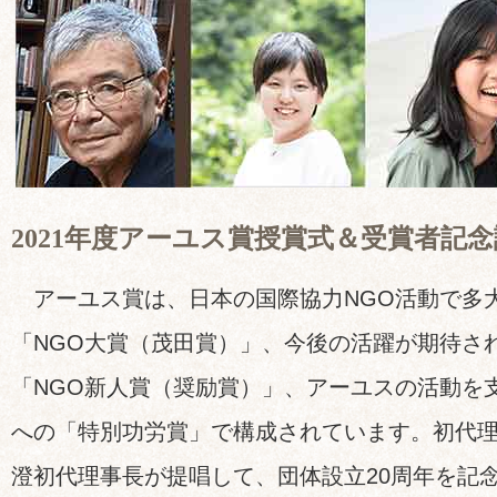
2021年度アーユス賞授賞式＆受賞者記
アーユス賞は、日本の国際協力NGO活動で多
「NGO大賞（茂田賞）」、今後の活躍が期待さ
「NGO新人賞（奨励賞）」、アーユスの活動を
への「特別功労賞」で構成されています。初代
澄初代理事長が提唱して、団体設立20周年を記念