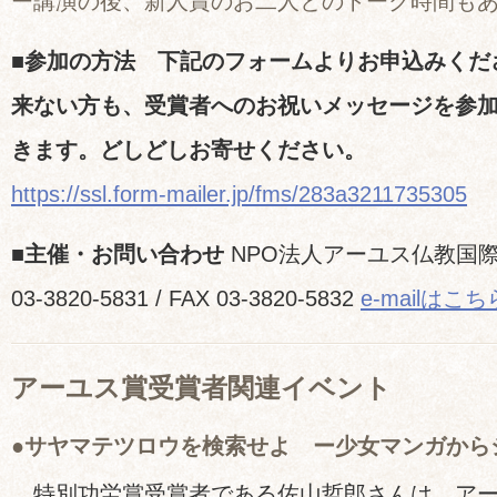
ー講演の後、新人賞のお二人とのトーク時間も
■参加の方法 下記のフォームよりお申込みくだ
来ない方も、受賞者へのお祝いメッセージを参
きます。どしどしお寄せください。
https://ssl.form-mailer.jp/fms/283a3211735305
■主催・お問い合わせ
NPO法人アーユス仏教国際
03-3820-5831 / FAX 03-3820-5832
e-mailはこち
アーユス賞受賞者関連イベント
●サヤマテツロウを検索せよ ー少女マンガから
特別功労賞受賞者である佐山哲郎さんは、アー