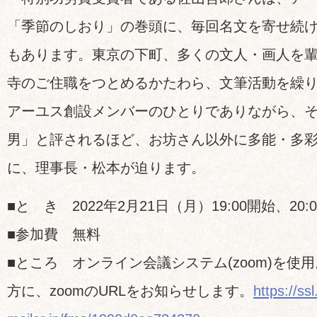
「季節のしおり」の巻頭に、毎回名文を寄せ続
もあります。東京の下町、多くの文人・画人を
寺のご住職をつとめるかたわら、文筆活動を繰
アーユス創設メンバーのひとりでありながら、
男」と評されるほど、お坊さん以外に多能・多
に、理事長・松本が迫ります。
■と き
2022年2月21日（月）19:00開始、20:
■参加費
無料
■ところ
オンライン会議システム(zoom)を使
方に、zoomのURLをお知らせします。
https://ss