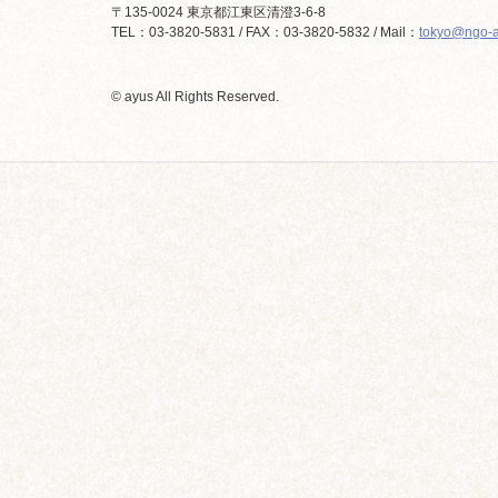
〒135-0024 東京都江東区清澄3-6-8
TEL：03-3820-5831 / FAX：03-3820-5832 / Mail：
tokyo@ngo-a
© ayus All Rights Reserved.