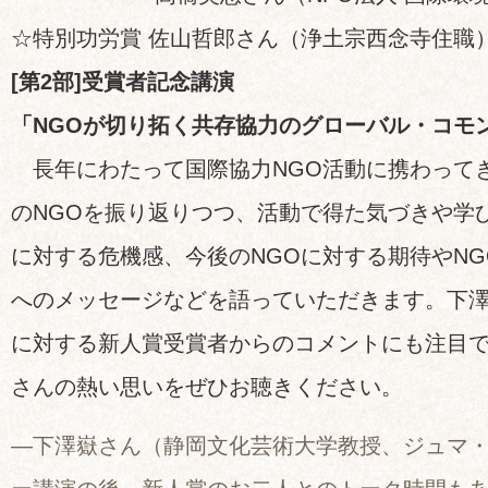
☆特別功労賞 佐山哲郎さん（浄土宗西念寺住職
[第2部]受賞者記念講演
「NGOが切り拓く共存協力のグローバル・コモ
長年にわたって国際協力NGO活動に携わって
のNGOを振り返りつつ、活動で得た気づきや学
に対する危機感、今後のNGOに対する期待やN
へのメッセージなどを語っていただきます。下
に対する新人賞受賞者からのコメントにも注目で
さんの熱い思いをぜひお聴きください。
―下澤嶽さん（静岡文化芸術大学教授、ジュマ