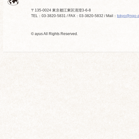
〒135-0024 東京都江東区清澄3-6-8
TEL：03-3820-5831 / FAX：03-3820-5832 / Mail：
tokyo@ngo-a
© ayus All Rights Reserved.