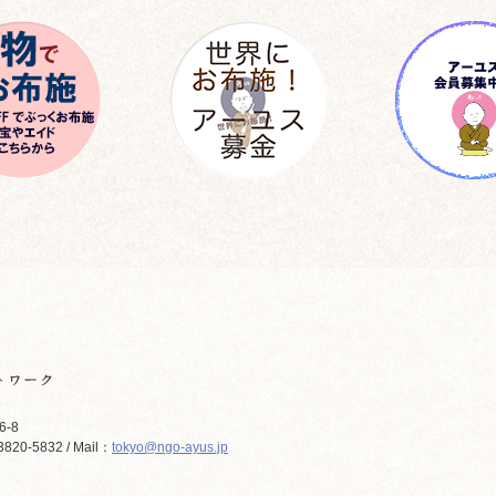
6-8
820-5832 / Mail：
tokyo@ngo-ayus.jp