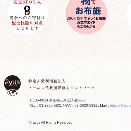
〒135-0024 東京都江東区清澄3-6-8
TEL：03-3820-5831 / FAX：03-3820-5832 / Mail：
tokyo@ngo-a
© ayus All Rights Reserved.