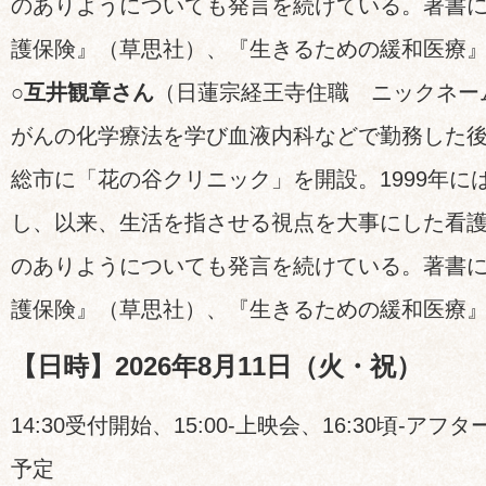
のありようについても発言を続けている。著書
護保険』（草思社）、『生きるための緩和医療
○互井観章さん
（日蓮宗経王寺住職 ニックネー
がんの化学療法を学び血液内科などで勤務した後、
総市に「花の谷クリニック」を開設。1999年に
し、以来、生活を指させる視点を大事にした看
のありようについても発言を続けている。著書
護保険』（草思社）、『生きるための緩和医療
【日時】2026年8月11日（火・祝）
14:30受付開始、15:00-上映会、16:30頃-アフ
予定