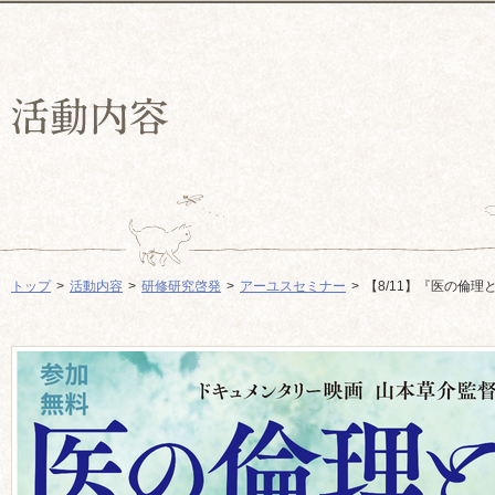
トップ
活動内容
研修研究啓発
アーユスセミナー
【8/11】『医の倫