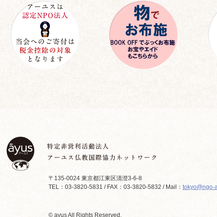
〒135-0024 東京都江東区清澄3-6-8
TEL：03-3820-5831 / FAX：03-3820-5832 / Mail：
tokyo@ngo-a
© ayus All Rights Reserved.