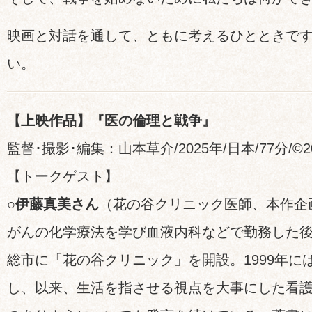
映画と対話を通して、ともに考えるひとときで
い。
【上映作品】『医の倫理と戦争』
監督･撮影･編集：山本草介/2025年/日本/77分/©20
【トークゲスト】
○伊藤真美さん
（花の谷クリニック医師、本作企
がんの化学療法を学び血液内科などで勤務した後、
総市に「花の谷クリニック」を開設。1999年に
し、以来、生活を指させる視点を大事にした看