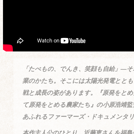
「たべもの、でんき、笑顔も自給」―そ
業のかたち。そこには太陽光発電ととも
戦と成長の姿があります。『原発をとめ
て原発をとめる農家たち』の小原浩靖監
あふれるファーマーズ・ドキュメンタ
本作主人公のひとり、近藤恵さんを福島