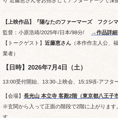
り 近藤恵さんをお招きしてアフタートークで深
【上映作品】『陽なたのファーマーズ フクシ
監督：小原浩靖/2025年/日本/98分/
→作品詳細
【トークゲスト】
近藤恵さん
（本作作主人公、
業者）
【日時】2026年7月4日（土）
13:00受付開始、13:30-上映会、15:15頃-ア
【会場】
長光山 本立寺 客殿2階（東京都八王子市
※玄関から入って正面の階段で2階に上がります
す。