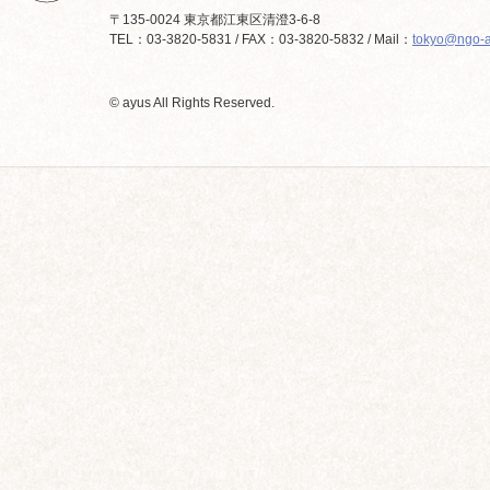
〒135-0024 東京都江東区清澄3-6-8
TEL：03-3820-5831 / FAX：03-3820-5832 / Mail：
tokyo@ngo-a
© ayus All Rights Reserved.