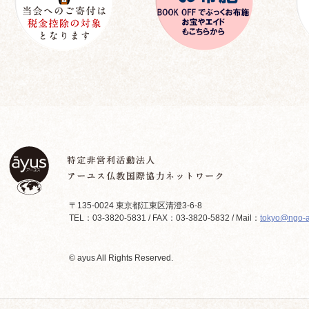
〒135-0024 東京都江東区清澄3-6-8
TEL：03-3820-5831 / FAX：03-3820-5832 / Mail：
tokyo@ngo-a
© ayus All Rights Reserved.