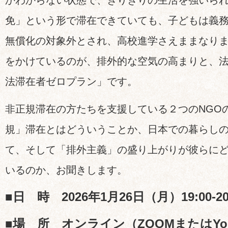
かわからない状態で、ぎりぎりの生活を強いら
免」という形で滞在できていても、子どもは義
無償化の対象外とされ、高校進学さえままなり
をかけているのが、排外的な空気の高まりと、
法滞在者ゼロプラン」です。
非正規滞在の方たちを支援している２つのNGO
規」滞在とはどういうことか、日本での暮らし
て、そして「排外主義」の盛り上がりが彼らに
いるのか、お聞きします。
■日 時 2026年1月26日（月）19:00-20
■場 所 オンライン（ZOOMまたはYo