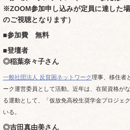
※ZOOM参加申し込みが定員に達した場合
のご視聴となります）
■参加費 無料
■登壇者
◎稲葉奈々子さん
一般社団法人 反貧困ネットワーク
理事、移住者
ーク運営委員として活動。近年は、在留資格が
る運動として、「仮放免高校生奨学金プロジェ
いる。
◎吉田真由美さん