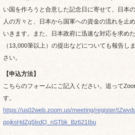
い国を作ろうと合意した記念日に寄せて、日本
人の方々と、日本から国軍への資金の流れを止
いきます。また、日本政府に迅速な対応を求め
（13,000筆以上）の提出などについても報告
さい。
【申込方法】
こちらのフォームにご記入ください。追ってZoom
す。
https://us02web.zoom.us/meeting/register/tZwvd
ppjksHdZg5lxdQ_nSTbk_Bz621Ibu