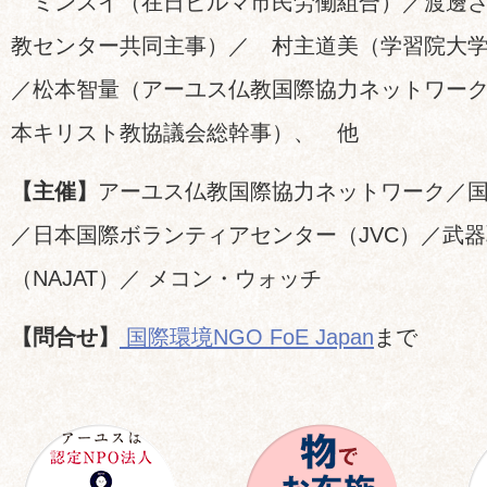
ミンスイ（在日ビルマ市民労働組合）／渡邊さ
教センター共同主事）／ 村主道美（学習院大学法学
／松本智量（アーユス仏教国際協力ネットワーク理
本キリスト教協議会総幹事​​）、 他
【主催】
アーユス仏教国際協力ネットワーク／国際環境
／日本国際ボランティアセンター（JVC）／武
（NAJAT）／ ​​メコン・ウォッチ
【問合せ】
国際環境NGO FoE Japan
まで