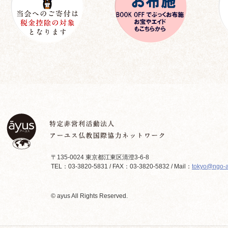
〒135-0024 東京都江東区清澄3-6-8
TEL：03-3820-5831 / FAX：03-3820-5832 / Mail：
tokyo@ngo-a
© ayus All Rights Reserved.