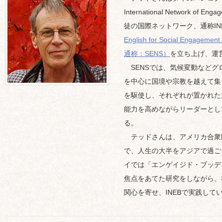
International Network of
徒の国際ネットワーク、通称IN
English for Social En
通称：SENS）
を立ち上げ、運
SENSでは、気候変動などグ
を中心に国境や宗教を越えて集
を駆使し、それぞれが置かれた
能力を高めながらリーダーとし
る。
テッドさんは、アメリカ合衆
で、人生の大半をアジアで過ご
イでは「エンゲイジド・ブッデ
焦点をあてた研究をしながら、
関心を寄せ、INEBで実践して