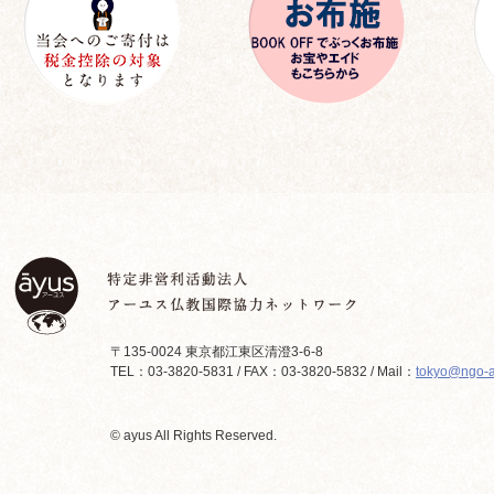
〒135-0024 東京都江東区清澄3-6-8
TEL：03-3820-5831 / FAX：03-3820-5832 / Mail：
tokyo@ngo-a
© ayus All Rights Reserved.