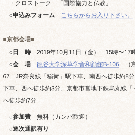
・クロストーク 「国際協力と仏教」
○申込みフォーム
こちらからお入り下さい。
■京都会場■
○日 時
2019年10月11日（金） 15時〜17
○会 場
龍谷大学深草学舎和顔館B-106
（京
67 JR奈良線「稲荷」駅下車、南西へ徒歩約8
下車、西へ徒歩約3分、京都市営地下鉄烏丸線「
へ徒歩約7分
○参加費
無料（カンパ歓迎）
○逐次通訳有り