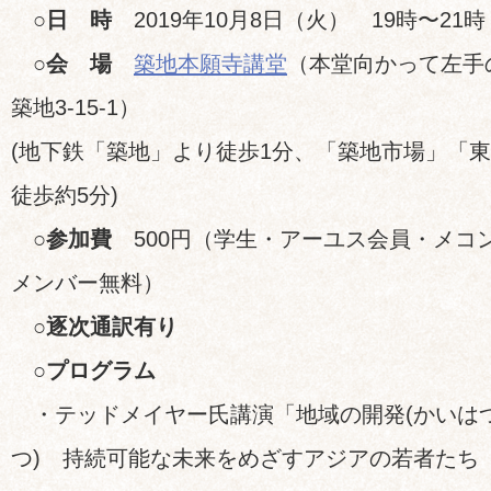
○日 時
2019年10月8日（火） 19時〜21時
○会 場
築地本願寺講堂
（本堂向かって左手
築地3-15-1）
(地下鉄「築地」より徒歩1分、「築地市場」「
徒歩約5分)
○参加費
500円（学生・アーユス会員・メコン
メンバー無料）
○逐次通訳有り
○プログラム
・テッドメイヤー氏講演「地域の開発(かいはつ
つ) 持続可能な未来をめざすアジアの若者たち