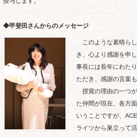
授与します。
◆甲斐田さんからのメッセージ
このような素晴ら
き、心より感謝を申
事長には長年にわた
ただき、感謝の言葉
授賞の理由の一つが
た仲間が現在、各方
いうことですが、AC
ライツから巣立って