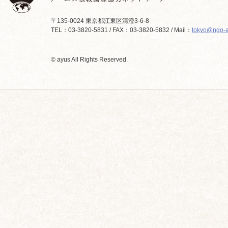
〒135-0024 東京都江東区清澄3-6-8
TEL：03-3820-5831 / FAX：03-3820-5832 / Mail：
tokyo@ngo-a
© ayus All Rights Reserved.