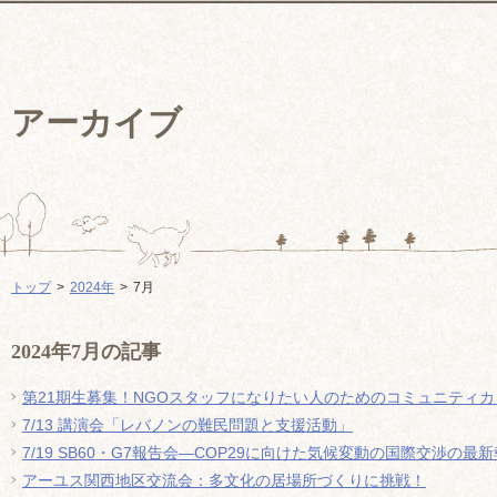
アーカイブ
トップ
2024年
7月
2024年7月の記事
第21期生募集！NGOスタッフになりたい人のためのコミュニティカレッ
7/13 講演会「レバノンの難民問題と支援活動」
7/19 SB60・G7報告会―COP29に向けた気候変動の国際交渉の最
アーユス関西地区交流会：多文化の居場所づくりに挑戦！