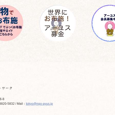
6-8
820-5832 / Mail：
tokyo@ngo-ayus.jp