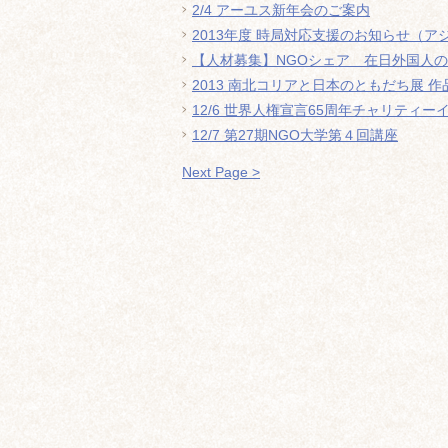
2/4 アーユス新年会のご案内
2013年度 時局対応支援のお知らせ（
【人材募集】NGOシェア 在日外国人の健
2013 南北コリアと日本のともだち展 作
12/6 世界人権宣言65周年チャリティー
12/7 第27期NGO大学第４回講座
Next Page >