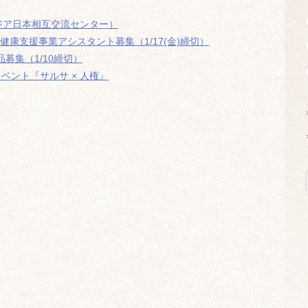
アジア日本相互交流センター）
康支援事業アシスタント募集（1/17(金)締切）
品募集（1/10締切）
イベント『サルサ × 人権』